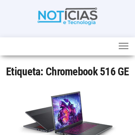
Skip
to
the
content
Noticias e
Tudo sobre
noticias de
Tecnologia
Tecnologia e
Entretenimento
num só lugar
Etiqueta:
Chromebook 516 GE