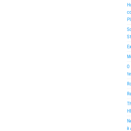
Ho
co
Pl
So
St
Ex
Mo
O 
te
Ro
Re
Th
H
Ne
à 