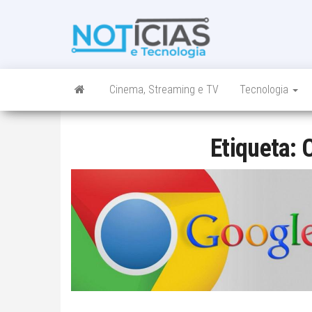
Skip
to
Noticias e
Tudo sobre
the
noticias de
Tecnologia
content
Tecnologia e
Entretenimento
num só lugar
Cinema, Streaming e TV
Tecnologia
Etiqueta: