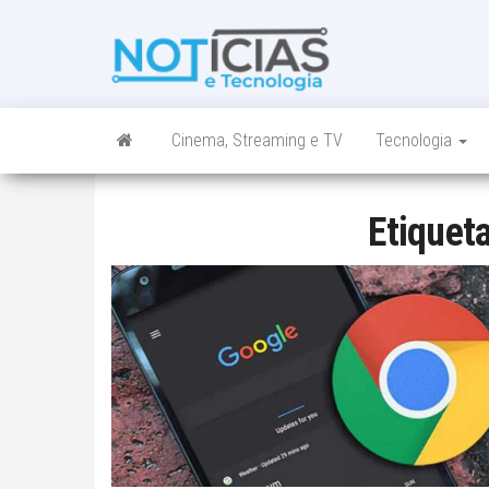
Skip
to
Noticias e
Tudo sobre
the
noticias de
Tecnologia
content
Tecnologia e
Entretenimento
num só lugar
Cinema, Streaming e TV
Tecnologia
Etiquet