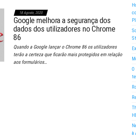
Ho
co
18 Agosto, 2020
Google melhora a segurança dos
Pl
dados dos utilizadores no Chrome
So
86
St
Quando a Google lançar o Chrome 86 os utilizadores
Ex
terão a certeza que ficarão mais protegidos em relação
Mo
aos formulários…
O 
te
Ro
Re
Th
H
Ne
à 