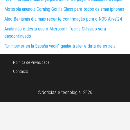
Motorola anuncia Corning Gorilla Glass para todos os smartphones
Alec Benjamin é a mais recente confirmação para o NOS Alive’24
Ainda não é desta que o Microsoft Teams Clássico será
descontinuado
“Un hipster en la España vacía” ganha trailer e data de estreia
Política de Privacidade
Contacto
©Noticias e tecnologia 2026