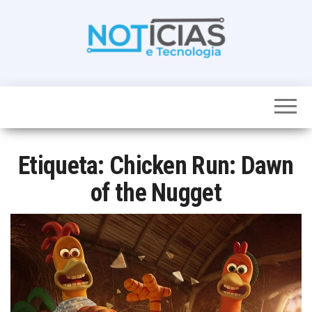
Skip
to
the
content
Noticias e
Tudo sobre
noticias de
Tecnologia
Tecnologia e
Entretenimento
num só lugar
Etiqueta:
Chicken Run: Dawn
of the Nugget