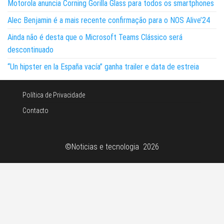
Motorola anuncia Corning Gorilla Glass para todos os smartphones
Alec Benjamin é a mais recente confirmação para o NOS Alive’24
Ainda não é desta que o Microsoft Teams Clássico será
descontinuado
“Un hipster en la España vacía” ganha trailer e data de estreia
Política de Privacidade
Contacto
©Noticias e tecnologia 2026