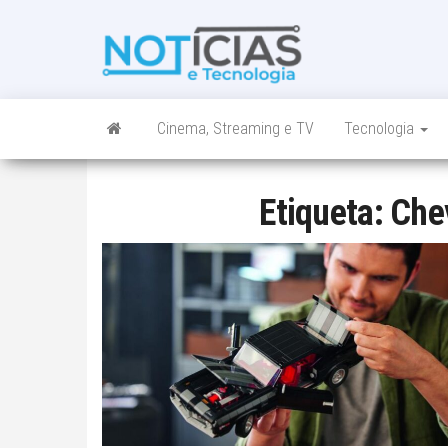
Skip
to
Noticias e
Tudo sobre
the
noticias de
Tecnologia
content
Tecnologia e
Entretenimento
num só lugar
Cinema, Streaming e TV
Tecnologia
Etiqueta:
Che