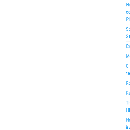
Ho
co
Pl
So
St
Ex
Mo
O 
te
Ro
Re
Th
H
Ne
à 