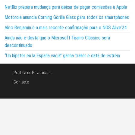
Netflix prepara mudança para deixar de pagar comissões à Apple
Motorola anuncia Corning Gorilla Glass para todos os smartphones
Alec Benjamin é a mais recente confirmação para o NOS Alive’24
Ainda não é desta que o Microsoft Teams Clássico será
descontinuado
“Un hipster en la España vacía” ganha trailer e data de estreia
Política de Privacidade
Contacto
©Noticias e tecnologia 2026