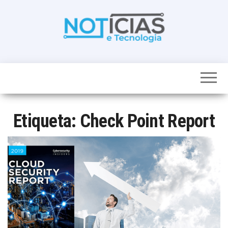
Skip
to
the
content
Noticias e
Tudo sobre
noticias de
Tecnologia
Tecnologia e
Entretenimento
num só lugar
Etiqueta:
Check Point Report