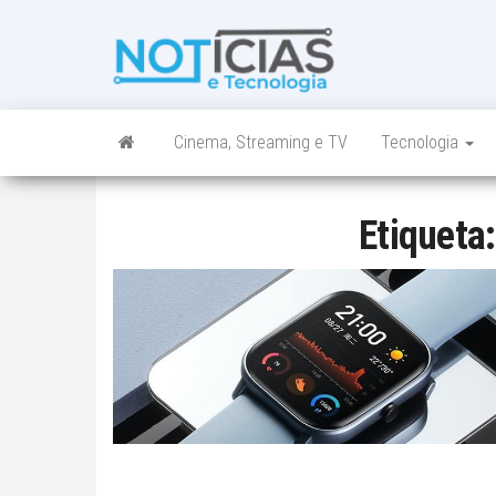
Skip
to
Noticias e
Tudo sobre
the
noticias de
Tecnologia
content
Tecnologia e
Entretenimento
num só lugar
Cinema, Streaming e TV
Tecnologia
Etiqueta