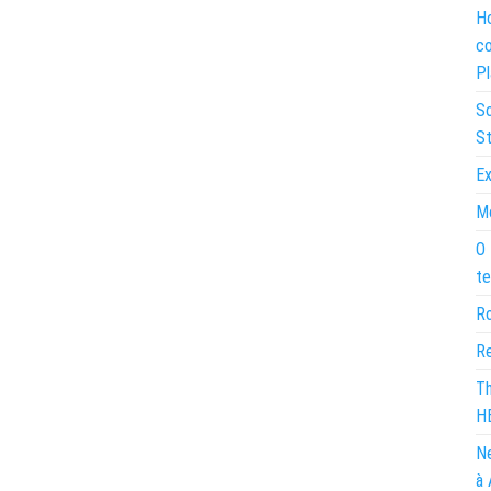
Ho
co
Pl
So
St
Ex
Mo
O 
te
Ro
Re
Th
H
Ne
à 