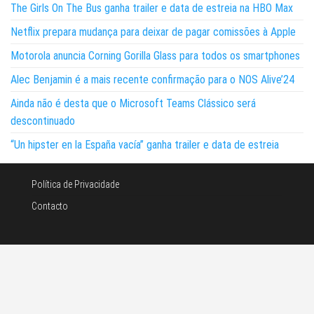
The Girls On The Bus ganha trailer e data de estreia na HBO Max
Netflix prepara mudança para deixar de pagar comissões à Apple
Motorola anuncia Corning Gorilla Glass para todos os smartphones
Alec Benjamin é a mais recente confirmação para o NOS Alive’24
Ainda não é desta que o Microsoft Teams Clássico será
descontinuado
“Un hipster en la España vacía” ganha trailer e data de estreia
Política de Privacidade
Contacto
©Noticias e tecnologia 2026