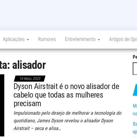
Aplicações
Rumores
Entretenimento
Artigos de Op
P
ta:
alisador
14 Maio, 2023
Dyson Airstrait é o novo alisador de
cabelo que todas as mulheres
precisam
Ma
Impulsionado pelo desejo de melhorar a tecnologia do
no
quotidiano, James Dyson revelou o alisador Dyson
Ba
Airstrait – seca e alisa…
ap