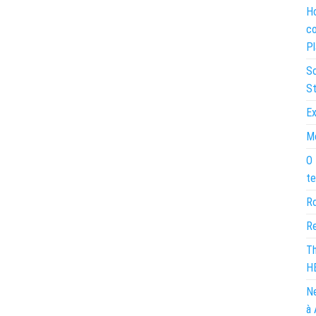
Ho
co
Pl
So
St
Ex
Mo
O 
te
Ro
Re
Th
H
Ne
à 