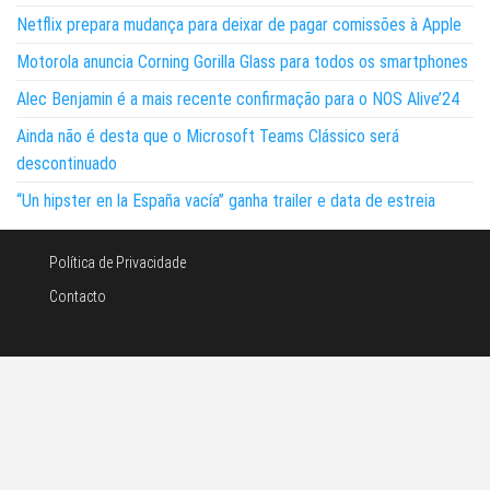
Netflix prepara mudança para deixar de pagar comissões à Apple
Motorola anuncia Corning Gorilla Glass para todos os smartphones
Alec Benjamin é a mais recente confirmação para o NOS Alive’24
Ainda não é desta que o Microsoft Teams Clássico será
descontinuado
“Un hipster en la España vacía” ganha trailer e data de estreia
Política de Privacidade
Contacto
©Noticias e tecnologia 2026