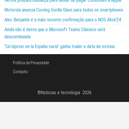
Netflix prepara mudança para deixar de pagar comissões à Apple
Motorola anuncia Corning Gorilla Glass para todos os smartphones
Alec Benjamin é a mais recente confirmação para o NOS Alive’24
Ainda não é desta que o Microsoft Teams Clássico será
descontinuado
“Un hipster en la España vacía” ganha trailer e data de estreia
Política de Privacidade
Contacto
©Noticias e tecnologia 2026