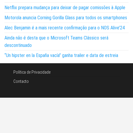
Netflix prepara mudança para deixar de pagar comissões à Apple
Motorola anuncia Corning Gorilla Glass para todos os smartphones
Alec Benjamin é a mais recente confirmação para o NOS Alive’24
Ainda não é desta que o Microsoft Teams Clássico será
descontinuado
“Un hipster en la España vacía” ganha trailer e data de estreia
Política de Privacidade
Contacto
©Noticias e tecnologia 2026