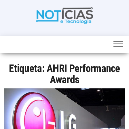
Skip
to
the
content
Noticias e
Tudo sobre
noticias de
Tecnologia
Tecnologia e
Entretenimento
num só lugar
Etiqueta:
AHRI Performance
Awards