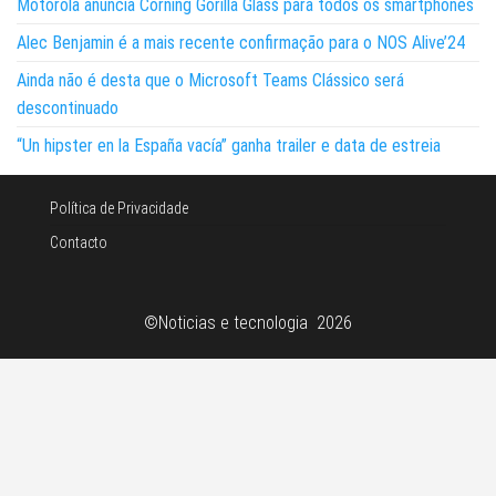
Motorola anuncia Corning Gorilla Glass para todos os smartphones
Alec Benjamin é a mais recente confirmação para o NOS Alive’24
Ainda não é desta que o Microsoft Teams Clássico será
descontinuado
“Un hipster en la España vacía” ganha trailer e data de estreia
Política de Privacidade
Contacto
©Noticias e tecnologia 2026