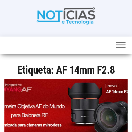
Skip
to
the
content
Noticias e
Tudo sobre
noticias de
Tecnologia
Tecnologia e
Entretenimento
num só lugar
Etiqueta:
AF 14mm F2.8