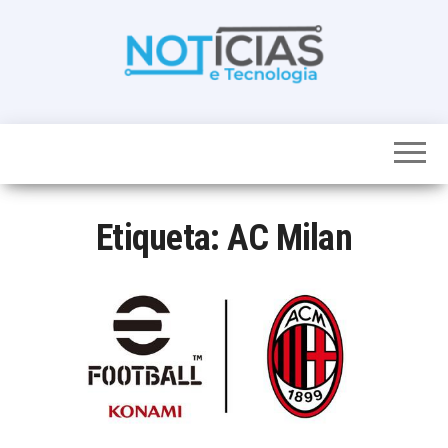
Skip
to
the
content
Noticias e
Tudo sobre
noticias de
Tecnologia
Tecnologia e
Entretenimento
num só lugar
Etiqueta:
AC Milan