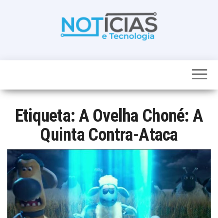
Skip
to
the
content
Noticias e
Tudo sobre
noticias de
Tecnologia
Tecnologia e
Entretenimento
num só lugar
Etiqueta:
A Ovelha Choné: A
Quinta Contra-Ataca