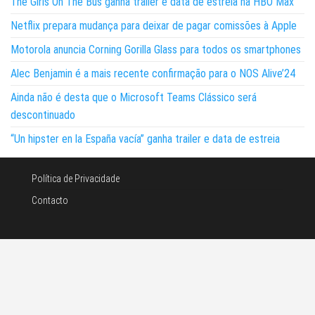
The Girls On The Bus ganha trailer e data de estreia na HBO Max
Netflix prepara mudança para deixar de pagar comissões à Apple
Motorola anuncia Corning Gorilla Glass para todos os smartphones
Alec Benjamin é a mais recente confirmação para o NOS Alive’24
Ainda não é desta que o Microsoft Teams Clássico será
descontinuado
“Un hipster en la España vacía” ganha trailer e data de estreia
Política de Privacidade
Contacto
©Noticias e tecnologia 2026