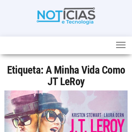
Skip
to
the
content
Noticias e
Tudo sobre
noticias de
Tecnologia
Tecnologia e
Entretenimento
num só lugar
Etiqueta:
A Minha Vida Como
JT LeRoy