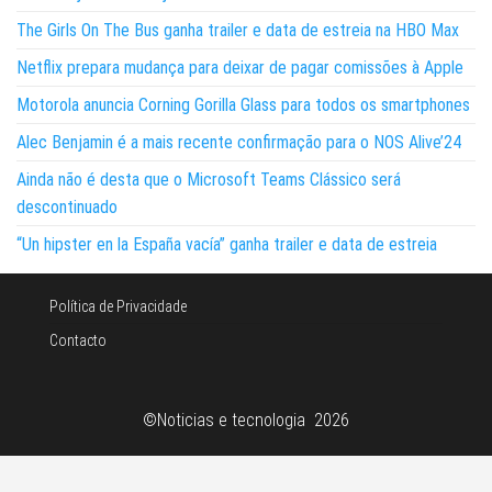
The Girls On The Bus ganha trailer e data de estreia na HBO Max
Netflix prepara mudança para deixar de pagar comissões à Apple
Motorola anuncia Corning Gorilla Glass para todos os smartphones
Alec Benjamin é a mais recente confirmação para o NOS Alive’24
Ainda não é desta que o Microsoft Teams Clássico será
descontinuado
“Un hipster en la España vacía” ganha trailer e data de estreia
Política de Privacidade
Contacto
©Noticias e tecnologia 2026