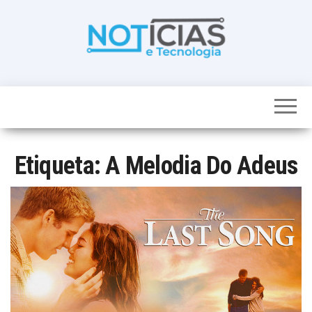
Skip
to
the
content
Noticias e
Tudo sobre
noticias de
Tecnologia
Tecnologia e
Entretenimento
num só lugar
Etiqueta:
A Melodia Do Adeus