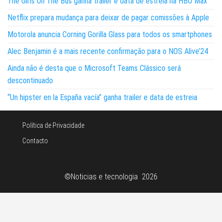
The Girls On The Bus ganha trailer e data de estreia na HBO Max
Netflix prepara mudança para deixar de pagar comissões à Apple
Motorola anuncia Corning Gorilla Glass para todos os smartphones
Alec Benjamin é a mais recente confirmação para o NOS Alive’24
Ainda não é desta que o Microsoft Teams Clássico será
descontinuado
“Un hipster en la España vacía” ganha trailer e data de estreia
Política de Privacidade
Contacto
©Noticias e tecnologia 2026