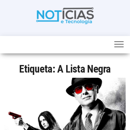
Skip
to
the
content
Noticias e
Tudo sobre
noticias de
Tecnologia
Tecnologia e
Entretenimento
num só lugar
Etiqueta:
A Lista Negra