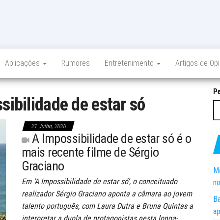
Aplicações
Rumores
Entretenimento
Artigos de Op
P
sibilidade de estar só
21 Julho, 2020
A Impossibilidade de estar só é o
mais recente filme de Sérgio
Graciano
Ma
Em ‘A Impossibilidade de estar só’, o conceituado
no
realizador Sérgio Graciano aponta a câmara ao jovem
Ba
talento português, com Laura Dutra e Bruna Quintas a
ap
interpretar a dupla de protagonistas nesta longa-