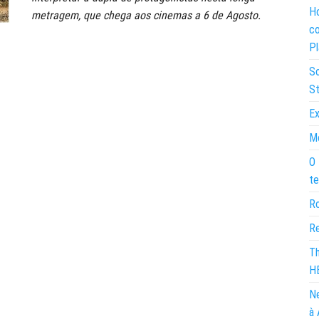
Ho
metragem, que chega aos cinemas a 6 de Agosto.
co
Pl
So
St
Ex
Mo
O 
te
Ro
Re
Th
H
Ne
à 