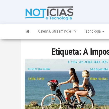
Skip
to
Noticias e
Tudo sobre
the
noticias de
Tecnologia
content
Tecnologia e
Entretenimento
num só lugar
Cinema, Streaming e TV
Tecnologia
Etiqueta:
A Impos