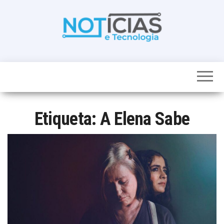
Skip
to
the
content
Noticias e
Tudo sobre
noticias de
Tecnologia
Tecnologia e
Entretenimento
num só lugar
Etiqueta:
A Elena Sabe