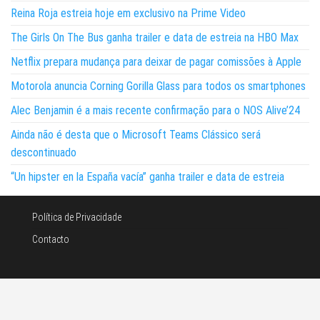
Reina Roja estreia hoje em exclusivo na Prime Video
The Girls On The Bus ganha trailer e data de estreia na HBO Max
Netflix prepara mudança para deixar de pagar comissões à Apple
Motorola anuncia Corning Gorilla Glass para todos os smartphones
Alec Benjamin é a mais recente confirmação para o NOS Alive’24
Ainda não é desta que o Microsoft Teams Clássico será
descontinuado
“Un hipster en la España vacía” ganha trailer e data de estreia
Política de Privacidade
Contacto
©Noticias e tecnologia 2026