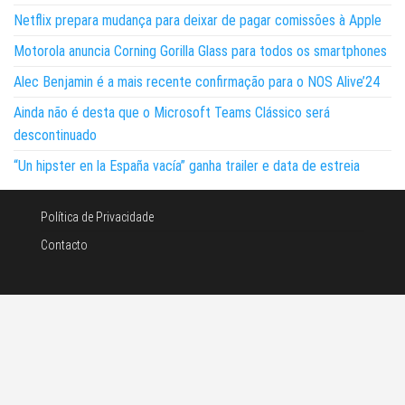
Netflix prepara mudança para deixar de pagar comissões à Apple
Motorola anuncia Corning Gorilla Glass para todos os smartphones
Alec Benjamin é a mais recente confirmação para o NOS Alive’24
Ainda não é desta que o Microsoft Teams Clássico será
descontinuado
“Un hipster en la España vacía” ganha trailer e data de estreia
Política de Privacidade
Contacto
©Noticias e tecnologia 2026