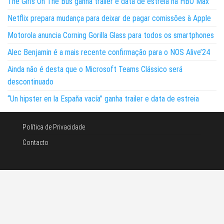
The Girls On The Bus ganha trailer e data de estreia na HBO Max
Netflix prepara mudança para deixar de pagar comissões à Apple
Motorola anuncia Corning Gorilla Glass para todos os smartphones
Alec Benjamin é a mais recente confirmação para o NOS Alive’24
Ainda não é desta que o Microsoft Teams Clássico será
descontinuado
“Un hipster en la España vacía” ganha trailer e data de estreia
Política de Privacidade
Contacto
©Noticias e tecnologia 2026