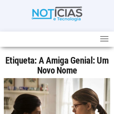
Skip
to
the
content
Noticias e
Tudo sobre
noticias de
Tecnologia
Tecnologia e
Entretenimento
num só lugar
Etiqueta:
A Amiga Genial: Um
Novo Nome