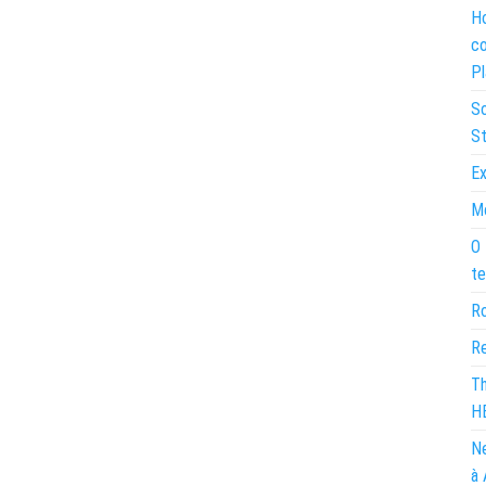
Ho
co
Pl
So
St
Ex
Mo
O 
te
Ro
Re
Th
H
Ne
à 