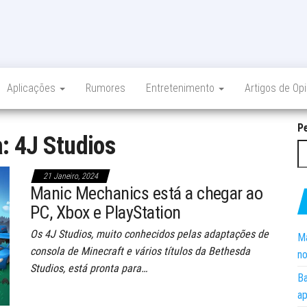
Aplicações
Rumores
Entretenimento
Artigos de Op
P
a:
4J Studios
21 Janeiro, 2024
Manic Mechanics está a chegar ao
PC, Xbox e PlayStation
Os 4J Studios, muito conhecidos pelas adaptações de
Ma
consola de Minecraft e vários títulos da Bethesda
no
Studios, está pronta para…
Ba
ap