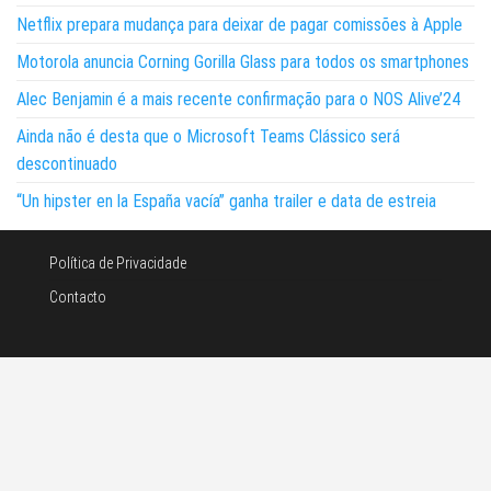
Netflix prepara mudança para deixar de pagar comissões à Apple
Motorola anuncia Corning Gorilla Glass para todos os smartphones
Alec Benjamin é a mais recente confirmação para o NOS Alive’24
Ainda não é desta que o Microsoft Teams Clássico será
descontinuado
“Un hipster en la España vacía” ganha trailer e data de estreia
Política de Privacidade
Contacto
©Noticias e tecnologia 2026