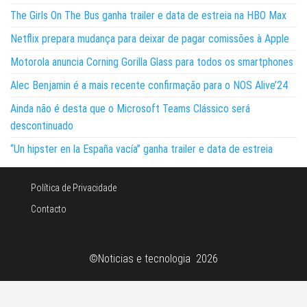
The Girls On The Bus ganha trailer e data de estreia na HBO Max
Netflix prepara mudança para deixar de pagar comissões à Apple
Motorola anuncia Corning Gorilla Glass para todos os smartphones
Alec Benjamin é a mais recente confirmação para o NOS Alive’24
Ainda não é desta que o Microsoft Teams Clássico será
descontinuado
“Un hipster en la España vacía” ganha trailer e data de estreia
Política de Privacidade
Contacto
©Noticias e tecnologia 2026