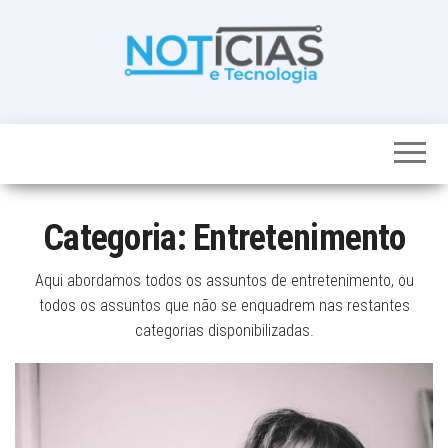
Skip
to
the
content
Noticias e
Tudo sobre
noticias de
Tecnologia
Tecnologia e
Entretenimento
num só lugar
Categoria:
Entretenimento
Aqui abordamos todos os assuntos de entretenimento, ou
todos os assuntos que não se enquadrem nas restantes
categorias disponibilizadas.