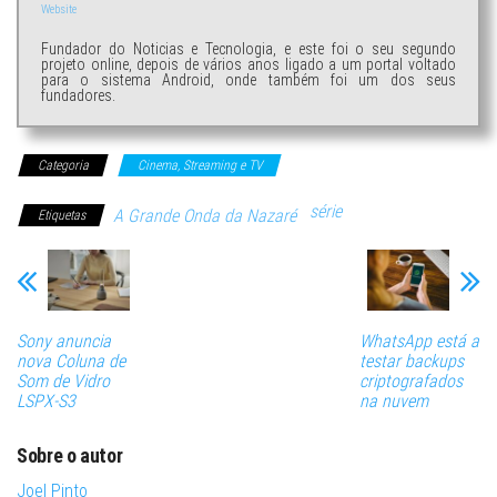
Website
Fundador do Noticias e Tecnologia, e este foi o seu segundo
projeto online, depois de vários anos ligado a um portal voltado
para o sistema Android, onde também foi um dos seus
fundadores.
Categoria
Cinema, Streaming e TV
série
A Grande Onda da Nazaré
Etiquetas
Sony anuncia
WhatsApp está a
nova Coluna de
testar backups
Som de Vidro
criptografados
LSPX-S3
na nuvem
Sobre o autor
Joel Pinto