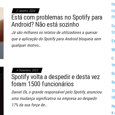
Ho
co
2 Janeiro, 2024
Está com problemas no Spotify para
Pl
Android? Não está sozinho
So
St
Já são milhares os relatos de utilizadores a queixar
que a aplicação do Spotify para Android bloqueia sem
Ex
qualquer motivo…
Mo
O 
te
4 Dezembro, 2023
Ro
Spotify volta a despedir e desta vez
Re
foram 1500 funcionários
Th
Daniel Ek, o grande responsável pelo Spotify, anunciou
H
uma mudança significativa na empresa ao despedir
17% da sua força de…
Ne
à 