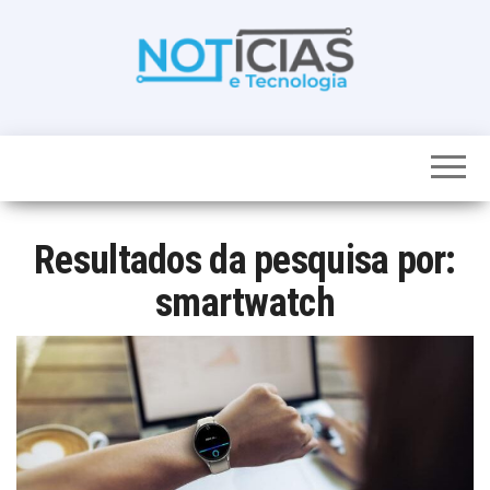
Skip
to
the
content
Noticias e
Tudo sobre
noticias de
Tecnologia
Tecnologia e
Entretenimento
num só lugar
Resultados da pesquisa por:
smartwatch