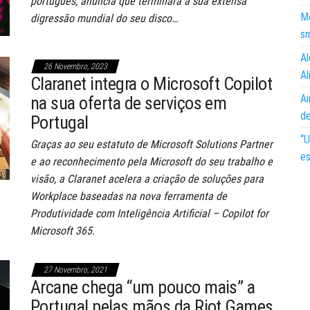
português, anuncia que terminará a sua extensa
Mo
digressão mundial do seu disco…
s
Al
26 Novembro, 2023
Al
Claranet integra o Microsoft Copilot
Ai
na sua oferta de serviços em
d
Portugal
“U
Graças ao seu estatuto de Microsoft Solutions Partner
es
e ao reconhecimento pela Microsoft do seu trabalho e
visão, a Claranet acelera a criação de soluções para
Workplace baseadas na nova ferramenta de
Produtividade com Inteligência Artificial – Copilot for
Microsoft 365.
27 Novembro, 2021
Arcane chega “um pouco mais” a
Portugal pelas mãos da Riot Games