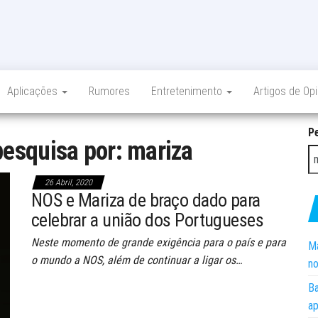
Aplicações
Rumores
Entretenimento
Artigos de Op
P
pesquisa por: mariza
26 Abril, 2020
NOS e Mariza de braço dado para
celebrar a união dos Portugueses
Neste momento de grande exigência para o país e para
Ma
o mundo a NOS, além de continuar a ligar os…
no
Ba
ap