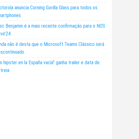
torola anuncia Corning Gorilla Glass para todos os
martphones
ec Benjamin é a mais recente confirmação para o NOS
ive’24
nda não é desta que o Microsoft Teams Clássico será
escontinuado
n hipster en la España vacía” ganha trailer e data de
treia