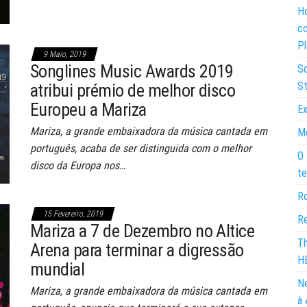
Ho
co
Pl
9 Maio, 2019
Songlines Music Awards 2019
So
St
atribui prémio de melhor disco
Europeu a Mariza
Ex
Mariza, a grande embaixadora da música cantada em
Mo
português, acaba de ser distinguida com o melhor
O 
disco da Europa nos…
te
Ro
15 Fevereiro, 2019
Re
Mariza a 7 de Dezembro no Altice
Th
Arena para terminar a digressão
H
mundial
Ne
Mariza, a grande embaixadora da música cantada em
à 