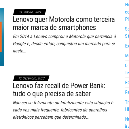
Ho
co
23 Janeiro, 2024
Lenovo quer Motorola como terceira
Pl
maior marca de smartphones
So
St
Em 2014 a Lenovo comprou a Motorola que pertencia à
Google e, desde então, conquistou um mercado para si
Ex
neste…
Mo
O 
te
12 Dezembro, 2023
Ro
Lenovo faz recall de Power Bank:
tudo o que precisa de saber
Re
Th
Não sei se felizmente ou Infelizmente esta situação é
H
cada vez mais frequente, fabricantes de aparelhos
eletrónicos percebam que determinado…
Ne
à 