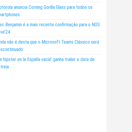
torola anuncia Corning Gorilla Glass para todos os
martphones
ec Benjamin é a mais recente confirmação para o NOS
ive’24
nda não é desta que o Microsoft Teams Clássico será
escontinuado
n hipster en la España vacía” ganha trailer e data de
treia