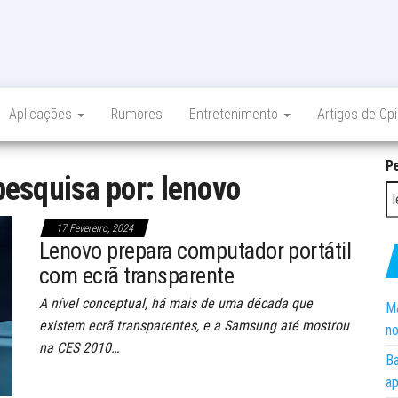
Aplicações
Rumores
Entretenimento
Artigos de Op
P
pesquisa por: lenovo
17 Fevereiro, 2024
Lenovo prepara computador portátil
com ecrã transparente
A nível conceptual, há mais de uma década que
Ma
existem ecrã transparentes, e a Samsung até mostrou
no
na CES 2010…
Ba
ap