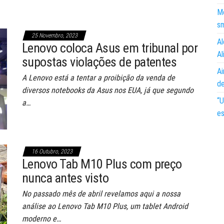
Mo
s
25 Novembro, 2023
Al
Lenovo coloca Asus em tribunal por
Al
supostas violações de patentes
Ai
A Lenovo está a tentar a proibição da venda de
d
diversos notebooks da Asus nos EUA, já que segundo
“U
a…
es
16 Outubro, 2023
Lenovo Tab M10 Plus com preço
nunca antes visto
No passado mês de abril revelamos aqui a nossa
análise ao Lenovo Tab M10 Plus, um tablet Android
moderno e…