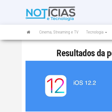
Skip
to
Noticias e
Tudo sobre
the
noticias de
Tecnologia
content
Tecnologia e
Entretenimento
num só lugar
Cinema, Streaming e TV
Tecnologia
Resultados da p