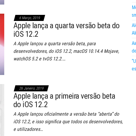
Mo
s
6 Março, 2019
Apple lança a quarta versão beta do
Al
iOS 12.2
Al
Ai
A Apple lançou a quarta versão beta, para
d
desenvolvedores, do iOS 12.2, macOS 10.14.4 Mojave,
watchOS 5.2 e tvOS 12.2.…
“U
es
26 Janeiro, 2019
Apple lança a primeira versão beta
do iOS 12.2
A Apple lançou oficialmente a versão beta “aberta” do
iOS 12.2, e isso significa que todos os desenvolvedores,
e utilizadores…