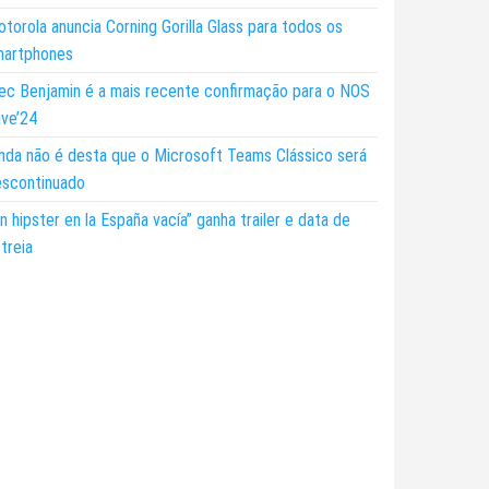
torola anuncia Corning Gorilla Glass para todos os
martphones
ec Benjamin é a mais recente confirmação para o NOS
ive’24
nda não é desta que o Microsoft Teams Clássico será
escontinuado
n hipster en la España vacía” ganha trailer e data de
treia