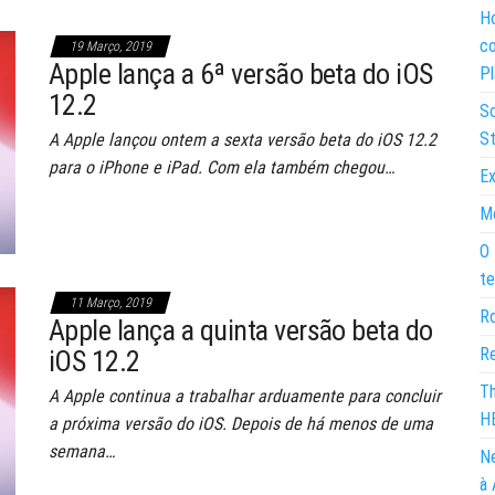
Ho
co
19 Março, 2019
Apple lança a 6ª versão beta do iOS
Pl
12.2
So
St
A Apple lançou ontem a sexta versão beta do iOS 12.2
para o iPhone e iPad. Com ela também chegou…
Ex
Mo
O 
te
11 Março, 2019
Ro
Apple lança a quinta versão beta do
Re
iOS 12.2
Th
A Apple continua a trabalhar arduamente para concluir
H
a próxima versão do iOS. Depois de há menos de uma
semana…
Ne
à 