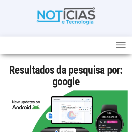
Skip
to
the
content
Noticias e
Tudo sobre
noticias de
Tecnologia
Tecnologia e
Entretenimento
num só lugar
Resultados da pesquisa por:
google