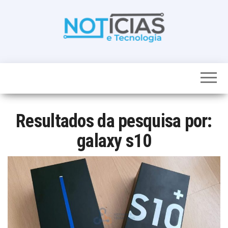
Skip
to
the
content
Noticias e
Tudo sobre
noticias de
Tecnologia
Tecnologia e
Entretenimento
num só lugar
Resultados da pesquisa por:
galaxy s10