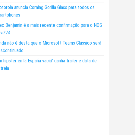
torola anuncia Corning Gorilla Glass para todos os
martphones
ec Benjamin é a mais recente confirmação para o NOS
ive’24
nda não é desta que o Microsoft Teams Clássico será
escontinuado
n hipster en la España vacía” ganha trailer e data de
treia