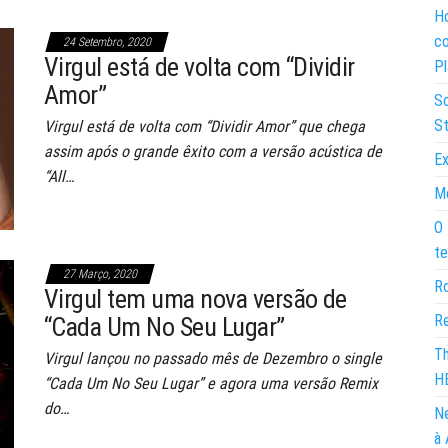
Ho
co
24 Setembro, 2020
Virgul está de volta com “Dividir
Pl
Amor”
So
St
Virgul está de volta com “Dividir Amor” que chega
assim após o grande êxito com a versão acústica de
Ex
“All…
Mo
O 
te
27 Março, 2020
Ro
Virgul tem uma nova versão de
Re
“Cada Um No Seu Lugar”
Th
Virgul lançou no passado mês de Dezembro o single
H
“Cada Um No Seu Lugar” e agora uma versão Remix
do…
Ne
à 