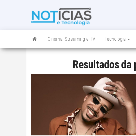
Skip
to
Noticias e
Tudo sobre
the
noticias de
Tecnologia
content
Tecnologia e
Entretenimento
num só lugar
Cinema, Streaming e TV
Tecnologia
Resultados da 