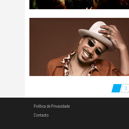
Paginação
1
2
dos
conteúdos
Política de Privacidade
Contacto