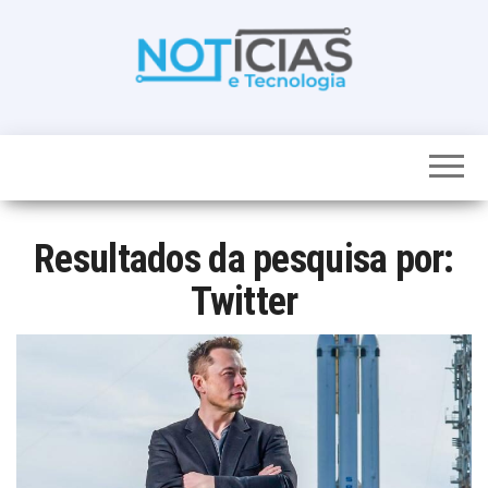
Skip
to
the
content
Noticias e
Tudo sobre
noticias de
Tecnologia
Tecnologia e
Entretenimento
num só lugar
Resultados da pesquisa por:
Twitter