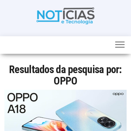
Skip
to
the
content
Noticias e
Tudo sobre
noticias de
Tecnologia
Tecnologia e
Entretenimento
num só lugar
Resultados da pesquisa por:
OPPO