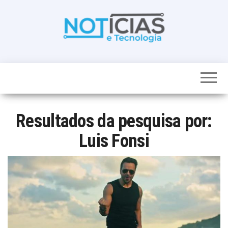
Skip
to
the
content
Noticias e
Tudo sobre
noticias de
Tecnologia
Tecnologia e
Entretenimento
num só lugar
Resultados da pesquisa por:
Luis Fonsi