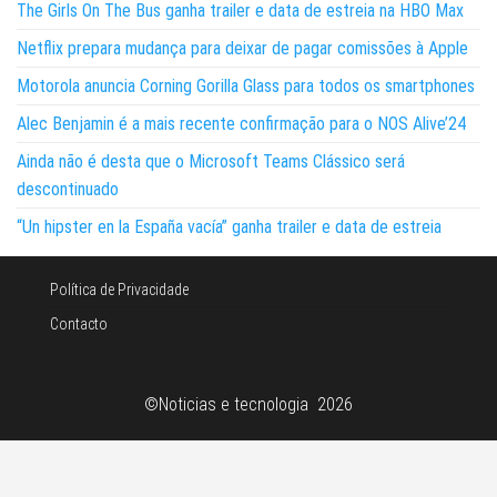
The Girls On The Bus ganha trailer e data de estreia na HBO Max
Netflix prepara mudança para deixar de pagar comissões à Apple
Motorola anuncia Corning Gorilla Glass para todos os smartphones
Alec Benjamin é a mais recente confirmação para o NOS Alive’24
Ainda não é desta que o Microsoft Teams Clássico será
descontinuado
“Un hipster en la España vacía” ganha trailer e data de estreia
Política de Privacidade
Contacto
©Noticias e tecnologia 2026