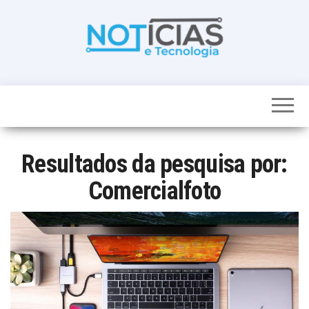
Skip
to
the
content
Noticias e
Tudo sobre
noticias de
Tecnologia
Tecnologia e
Entretenimento
num só lugar
Resultados da pesquisa por:
Comercialfoto