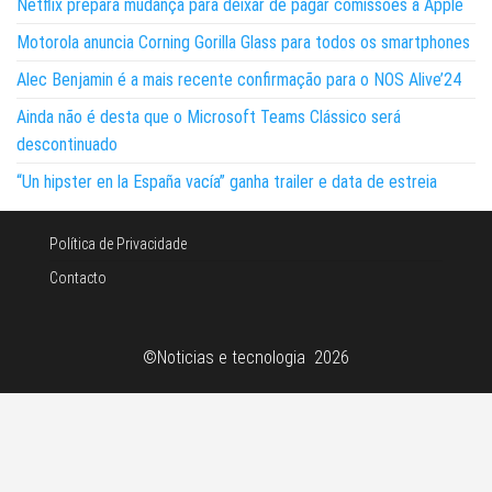
Netflix prepara mudança para deixar de pagar comissões à Apple
Motorola anuncia Corning Gorilla Glass para todos os smartphones
Alec Benjamin é a mais recente confirmação para o NOS Alive’24
Ainda não é desta que o Microsoft Teams Clássico será
descontinuado
“Un hipster en la España vacía” ganha trailer e data de estreia
Política de Privacidade
Contacto
©Noticias e tecnologia 2026