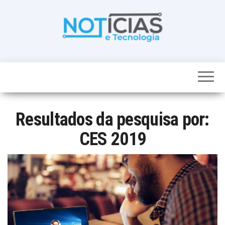
Skip
to
the
content
Noticias e
Tudo sobre
noticias de
Tecnologia
Tecnologia e
Entretenimento
num só lugar
Resultados da pesquisa por:
CES 2019